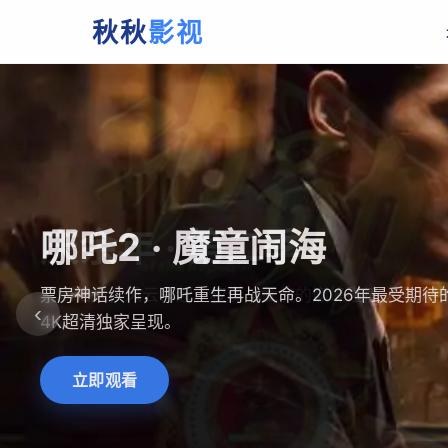
秋秋
影视
庆余年 · 第二季
范闲归来，风云再起。权谋与武侠的巅峰碰撞，全网热
‹
步。
立即观看