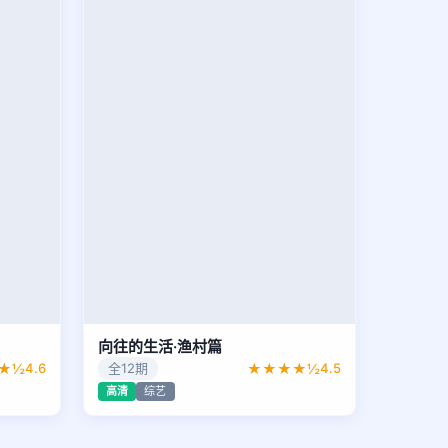
向往的生活·渔村篇
★½
4.6
全12期
★★★★½
4.5
高清
综艺