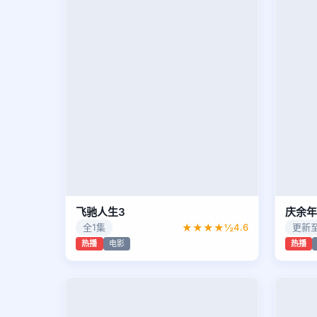
飞驰人生3
庆余年
全1集
★★★★½
4.6
更新至
热播
电影
热播