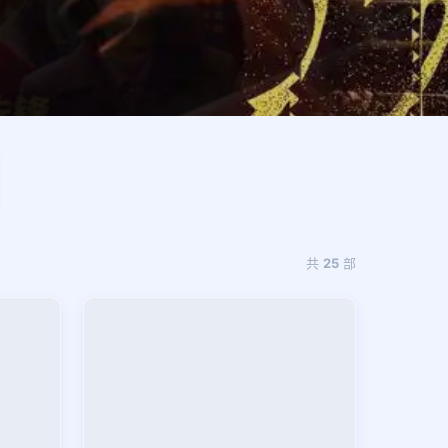
共
25
部