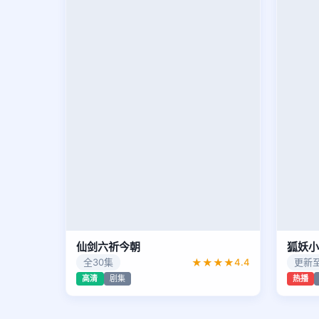
仙剑六祈今朝
狐妖小
全30集
★★★★
4.4
更新至
高清
剧集
热播