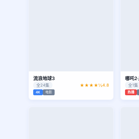
流浪地球3
哪吒2
全24集
★★★★½
4.8
全1集
4K
电影
热播