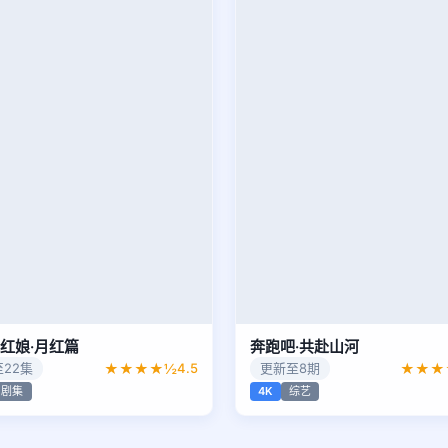
红娘·月红篇
奔跑吧·共赴山河
22集
★★★★½
4.5
更新至8期
★★★
剧集
4K
综艺