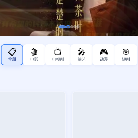
📋
🎬
📺
🎤
🎮
🎯
全部
电影
电视剧
综艺
动漫
短剧